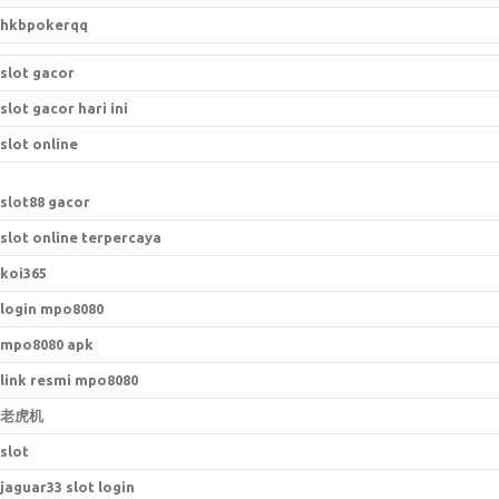
hkbpokerqq
slot gacor
slot gacor hari ini
slot online
slot88 gacor
slot online terpercaya
koi365
login mpo8080
mpo8080 apk
link resmi mpo8080
老虎机
slot
jaguar33 slot login