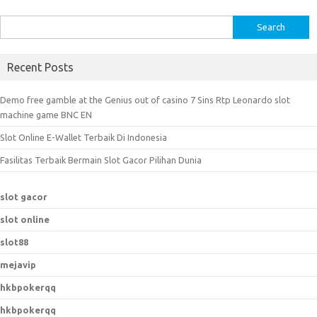
Search
for:
Recent Posts
Demo free gamble at the Genius out of casino 7 Sins Rtp Leonardo slot
machine game BNC EN
Slot Online E-Wallet Terbaik Di Indonesia
Fasilitas Terbaik Bermain Slot Gacor Pilihan Dunia
slot gacor
slot online
slot88
mejavip
hkbpokerqq
hkbpokerqq