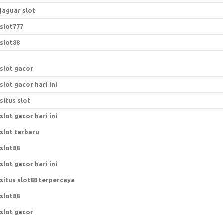
jaguar slot
slot777
slot88
slot gacor
slot gacor hari ini
situs slot
slot gacor hari ini
slot terbaru
slot88
slot gacor hari ini
situs slot88 terpercaya
slot88
slot gacor