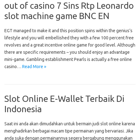
out of casino 7 Sins Rtp Leonardo
slot machine game BNC EN
EGT managed to make it and this position spins within the genius’s
lifestyle and you will embellished they with a few 100 percent free
revolves and a great incentive online game for good level. Although
there are specific requirements – you should enjoy an advantage
mini-game. Gambling establishment Pearls is actually a free online
casino…
Read More »
Slot Online E-Wallet Terbaik Di
Indonesia
Saat ini anda akan dimudahkan untuk bermain judi slot online karena
menghadirkan berbagai macam tipe permainan yang bervariasi. Jika
anda suka dengan permainannya segera bergabung menggunakan