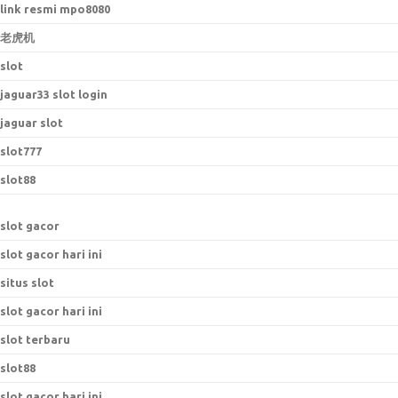
link resmi mpo8080
老虎机
slot
jaguar33 slot login
jaguar slot
slot777
slot88
slot gacor
slot gacor hari ini
situs slot
slot gacor hari ini
slot terbaru
slot88
slot gacor hari ini