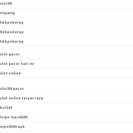
slot88
mejavip
hkbpokerqq
hkbpokerqq
hkbpokerqq
slot gacor
slot gacor hari ini
slot online
slot88 gacor
slot online terpercaya
koi365
login mpo8080
mpo8080 apk