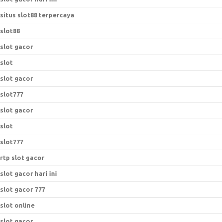
situs slot88 terpercaya
slot88
slot gacor
slot
slot gacor
slot777
slot gacor
slot
slot777
rtp slot gacor
slot gacor hari ini
slot gacor 777
slot online
slot gacor