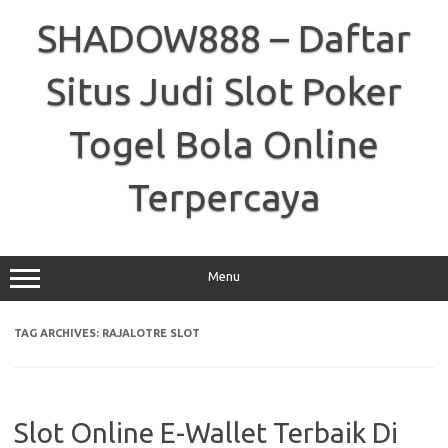
Skip
to
SHADOW888 – Daftar
content
Situs Judi Slot Poker
Togel Bola Online
Terpercaya
Menu
TAG ARCHIVES:
RAJALOTRE SLOT
Slot Online E-Wallet Terbaik Di