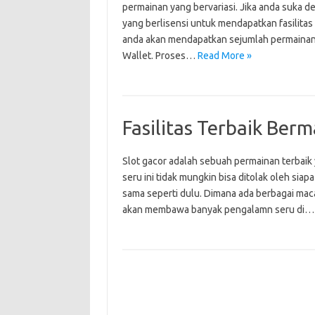
permainan yang bervariasi. Jika anda suka
yang berlisensi untuk mendapatkan fasilitas
anda akan mendapatkan sejumlah permainan 
Wallet. Proses…
Read More »
Fasilitas Terbaik Berm
Slot gacor adalah sebuah permainan terbaik 
seru ini tidak mungkin bisa ditolak oleh sia
sama seperti dulu. Dimana ada berbagai mac
akan membawa banyak pengalamn seru di