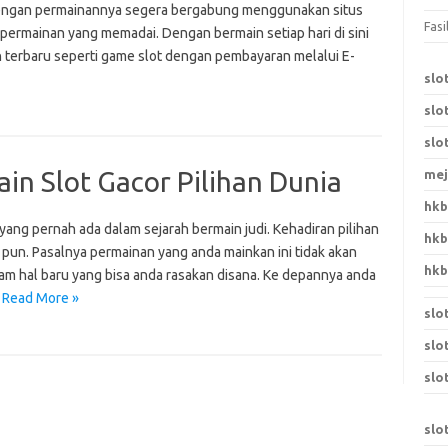
 dengan permainannya segera bergabung menggunakan situs
Fasi
 permainan yang memadai. Dengan bermain setiap hari di sini
terbaru seperti game slot dengan pembayaran melalui E-
slo
slo
slo
ain Slot Gacor Pilihan Dunia
mej
hk
yang pernah ada dalam sejarah bermain judi. Kehadiran pilihan
hk
pa pun. Pasalnya permainan yang anda mainkan ini tidak akan
hk
am hal baru yang bisa anda rasakan disana. Ke depannya anda
…
Read More »
slo
slo
slo
slo