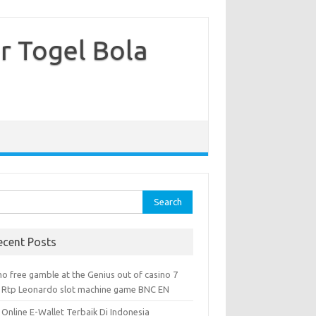
r Togel Bola
rch
ecent Posts
o free gamble at the Genius out of casino 7
s Rtp Leonardo slot machine game BNC EN
 Online E-Wallet Terbaik Di Indonesia