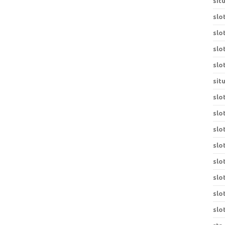
sit
slo
slo
slo
slo
sit
slo
slo
slo
slo
slo
slo
slo
slo