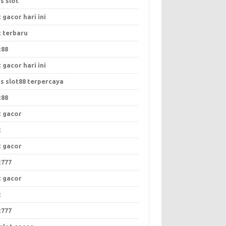
us slot
t gacor hari ini
t terbaru
t88
t gacor hari ini
us slot88 terpercaya
t88
t gacor
t
t gacor
t777
t gacor
t
t777