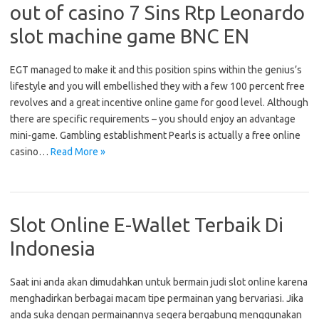
out of casino 7 Sins Rtp Leonardo
slot machine game BNC EN
EGT managed to make it and this position spins within the genius’s
lifestyle and you will embellished they with a few 100 percent free
revolves and a great incentive online game for good level. Although
there are specific requirements – you should enjoy an advantage
mini-game. Gambling establishment Pearls is actually a free online
casino…
Read More »
Slot Online E-Wallet Terbaik Di
Indonesia
Saat ini anda akan dimudahkan untuk bermain judi slot online karena
menghadirkan berbagai macam tipe permainan yang bervariasi. Jika
anda suka dengan permainannya segera bergabung menggunakan