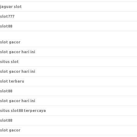
jaguar slot
slot777
slot88
slot gacor
slot gacor hari ini
situs slot
slot gacor hari ini
slot terbaru
slot88
slot gacor hari ini
situs slot88 terpercaya
slot88
slot gacor