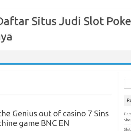
tar Situs Judi Slot Poke
aya
Sea
for:
R
he Genius out of casino 7 Sins
Dem
Sin
achine game BNC EN
Slot