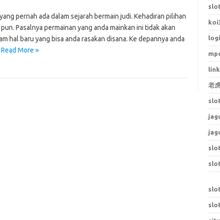
slo
yang pernah ada dalam sejarah bermain judi. Kehadiran pilihan
koi
pa pun. Pasalnya permainan yang anda mainkan ini tidak akan
log
am hal baru yang bisa anda rasakan disana. Ke depannya anda
…
Read More »
mpo
lin
老
slo
jag
jag
slo
slo
slo
slo