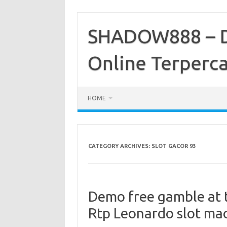
Skip
to
content
SHADOW888 – Daf
Online Terperc
HOME
CATEGORY ARCHIVES:
SLOT GACOR 93
Demo free gamble at t
Rtp Leonardo slot m