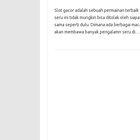
Slot gacor adalah sebuah permainan terbaik 
seru ini tidak mungkin bisa ditolak oleh sia
sama seperti dulu. Dimana ada berbagai mac
akan membawa banyak pengalamn seru di