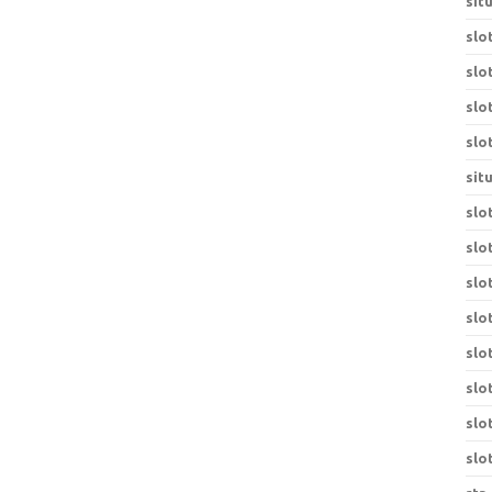
sit
slo
slo
slo
slo
sit
slo
slo
slo
slo
slo
slo
slo
slo