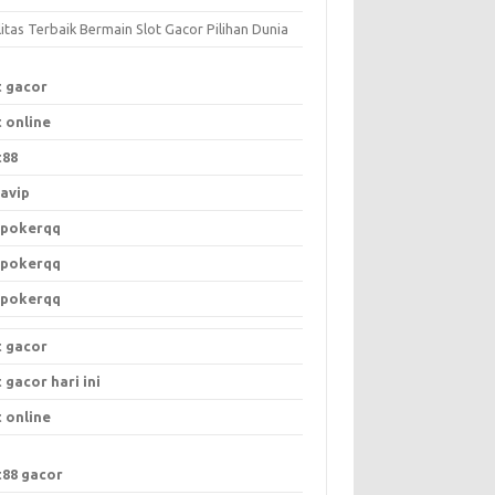
litas Terbaik Bermain Slot Gacor Pilihan Dunia
t gacor
t online
t88
avip
bpokerqq
bpokerqq
bpokerqq
t gacor
t gacor hari ini
t online
t88 gacor