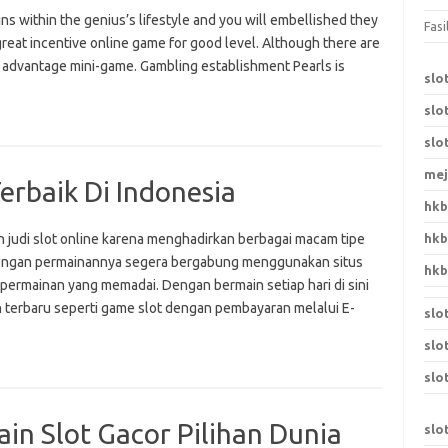
ns within the genius’s lifestyle and you will embellished they
Fasi
reat incentive online game for good level. Although there are
n advantage mini-game. Gambling establishment Pearls is
slo
slo
slo
mej
erbaik Di Indonesia
hk
n judi slot online karena menghadirkan berbagai macam tipe
hk
 dengan permainannya segera bergabung menggunakan situs
hk
 permainan yang memadai. Dengan bermain setiap hari di sini
terbaru seperti game slot dengan pembayaran melalui E-
slo
slo
slo
ain Slot Gacor Pilihan Dunia
slo