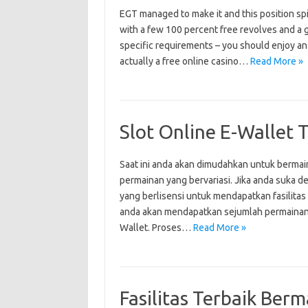
EGT managed to make it and this position spi
with a few 100 percent free revolves and a g
specific requirements – you should enjoy a
actually a free online casino…
Read More »
Slot Online E-Wallet T
Saat ini anda akan dimudahkan untuk bermai
permainan yang bervariasi. Jika anda suka
yang berlisensi untuk mendapatkan fasilitas
anda akan mendapatkan sejumlah permainan 
Wallet. Proses…
Read More »
Fasilitas Terbaik Berm