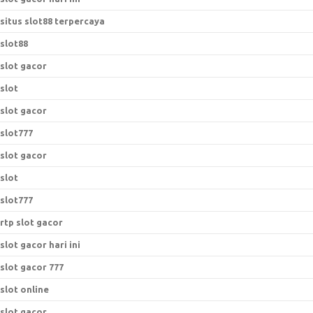
situs slot88 terpercaya
slot88
slot gacor
slot
slot gacor
slot777
slot gacor
slot
slot777
rtp slot gacor
slot gacor hari ini
slot gacor 777
slot online
slot gacor