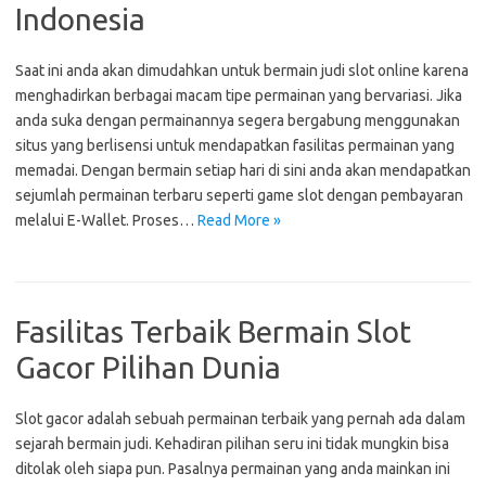
Indonesia
Saat ini anda akan dimudahkan untuk bermain judi slot online karena
menghadirkan berbagai macam tipe permainan yang bervariasi. Jika
anda suka dengan permainannya segera bergabung menggunakan
situs yang berlisensi untuk mendapatkan fasilitas permainan yang
memadai. Dengan bermain setiap hari di sini anda akan mendapatkan
sejumlah permainan terbaru seperti game slot dengan pembayaran
melalui E-Wallet. Proses…
Read More »
Fasilitas Terbaik Bermain Slot
Gacor Pilihan Dunia
Slot gacor adalah sebuah permainan terbaik yang pernah ada dalam
sejarah bermain judi. Kehadiran pilihan seru ini tidak mungkin bisa
ditolak oleh siapa pun. Pasalnya permainan yang anda mainkan ini