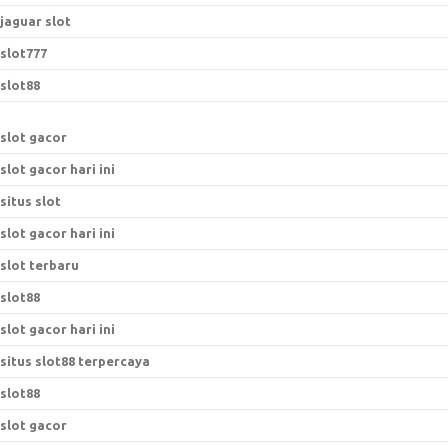
jaguar slot
slot777
slot88
slot gacor
slot gacor hari ini
situs slot
slot gacor hari ini
slot terbaru
slot88
slot gacor hari ini
situs slot88 terpercaya
slot88
slot gacor