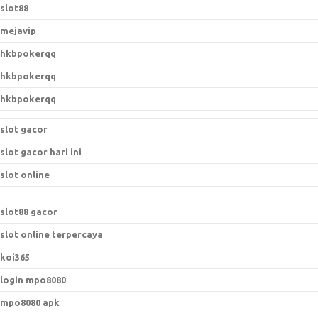
slot88
mejavip
hkbpokerqq
hkbpokerqq
hkbpokerqq
slot gacor
slot gacor hari ini
slot online
slot88 gacor
slot online terpercaya
koi365
login mpo8080
mpo8080 apk