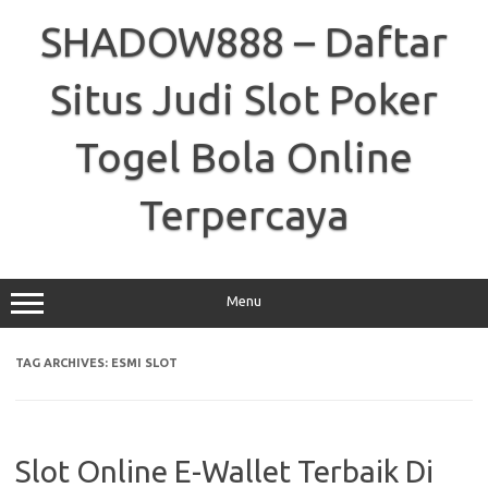
Skip
to
SHADOW888 – Daftar
content
Situs Judi Slot Poker
Togel Bola Online
Terpercaya
Menu
TAG ARCHIVES:
ESMI SLOT
Slot Online E-Wallet Terbaik Di