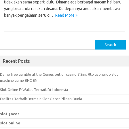
tidak akan sama seperti dulu. Dimana ada berbagai macam hal baru
yang bisa anda rasakan disana. Ke depannya anda akan membawa
banyak pengalamn seru di…
Read More »
Search
for:
Recent Posts
Demo free gamble at the Genius out of casino 7 Sins Rtp Leonardo slot
machine game BNC EN
Slot Online E-Wallet Terbaik Di Indonesia
Fasilitas Terbaik Bermain Slot Gacor Pilihan Dunia
slot gacor
slot online