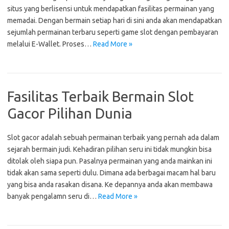
situs yang berlisensi untuk mendapatkan fasilitas permainan yang
memadai. Dengan bermain setiap hari di sini anda akan mendapatkan
sejumlah permainan terbaru seperti game slot dengan pembayaran
melalui E-Wallet. Proses…
Read More »
Fasilitas Terbaik Bermain Slot
Gacor Pilihan Dunia
Slot gacor adalah sebuah permainan terbaik yang pernah ada dalam
sejarah bermain judi. Kehadiran pilihan seru ini tidak mungkin bisa
ditolak oleh siapa pun. Pasalnya permainan yang anda mainkan ini
tidak akan sama seperti dulu. Dimana ada berbagai macam hal baru
yang bisa anda rasakan disana. Ke depannya anda akan membawa
banyak pengalamn seru di…
Read More »