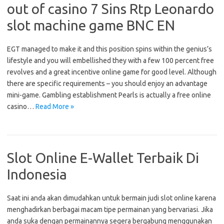
out of casino 7 Sins Rtp Leonardo
slot machine game BNC EN
EGT managed to make it and this position spins within the genius’s
lifestyle and you will embellished they with a few 100 percent free
revolves and a great incentive online game for good level. Although
there are specific requirements – you should enjoy an advantage
mini-game. Gambling establishment Pearls is actually a free online
casino…
Read More »
Slot Online E-Wallet Terbaik Di
Indonesia
Saat ini anda akan dimudahkan untuk bermain judi slot online karena
menghadirkan berbagai macam tipe permainan yang bervariasi. Jika
anda suka dengan permainannya segera bergabung menggunakan