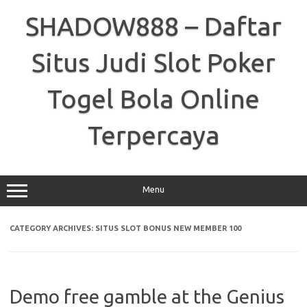
Skip
to
SHADOW888 – Daftar
content
Situs Judi Slot Poker
Togel Bola Online
Terpercaya
Menu
CATEGORY ARCHIVES:
SITUS SLOT BONUS NEW MEMBER 100
Demo free gamble at the Genius