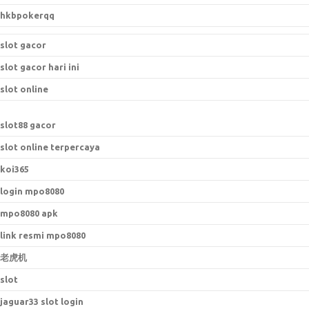
hkbpokerqq
slot gacor
slot gacor hari ini
slot online
slot88 gacor
slot online terpercaya
koi365
login mpo8080
mpo8080 apk
link resmi mpo8080
老虎机
slot
jaguar33 slot login