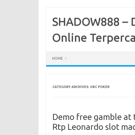
Skip
to
content
SHADOW888 – Daf
Online Terperc
HOME
CATEGORY ARCHIVES:
UBC POKER
Demo free gamble at t
Rtp Leonardo slot m