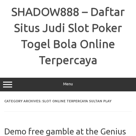
Skip
to
SHADOW888 – Daftar
content
Situs Judi Slot Poker
Togel Bola Online
Terpercaya
Menu
CATEGORY ARCHIVES:
SLOT ONLINE TERPERCAYA SULTAN PLAY
Demo free gamble at the Genius