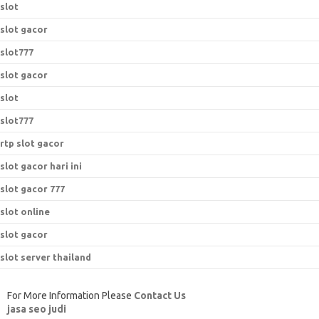
slot
slot gacor
slot777
slot gacor
slot
slot777
rtp slot gacor
slot gacor hari ini
slot gacor 777
slot online
slot gacor
slot server thailand
For More Information Please
Contact Us
jasa seo judi