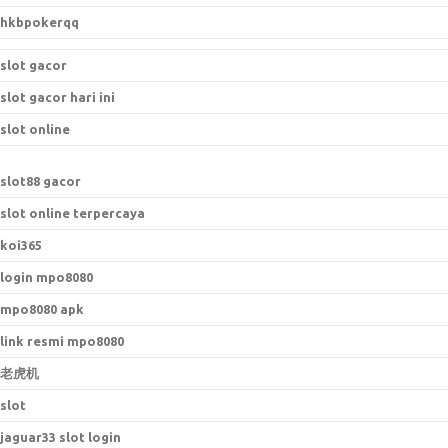
hkbpokerqq
slot gacor
slot gacor hari ini
slot online
slot88 gacor
slot online terpercaya
koi365
login mpo8080
mpo8080 apk
link resmi mpo8080
老虎机
slot
jaguar33 slot login