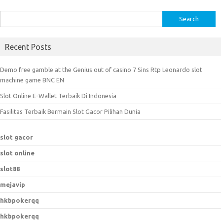
Search
for:
Recent Posts
Demo free gamble at the Genius out of casino 7 Sins Rtp Leonardo slot
machine game BNC EN
Slot Online E-Wallet Terbaik Di Indonesia
Fasilitas Terbaik Bermain Slot Gacor Pilihan Dunia
slot gacor
slot online
slot88
mejavip
hkbpokerqq
hkbpokerqq