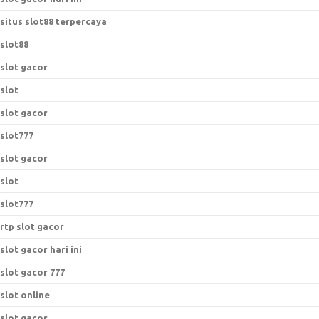
situs slot88 terpercaya
slot88
slot gacor
slot
slot gacor
slot777
slot gacor
slot
slot777
rtp slot gacor
slot gacor hari ini
slot gacor 777
slot online
slot gacor