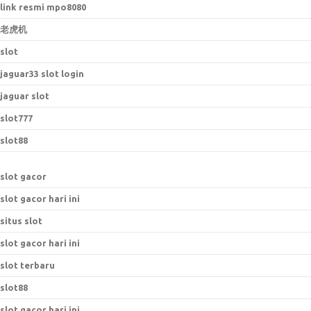
link resmi mpo8080
老虎机
slot
jaguar33 slot login
jaguar slot
slot777
slot88
slot gacor
slot gacor hari ini
situs slot
slot gacor hari ini
slot terbaru
slot88
slot gacor hari ini