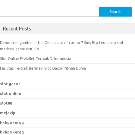
Search
for:
Recent Posts
Demo free gamble at the Genius out of casino 7 Sins Rtp Leonardo slot
machine game BNC EN
Slot Online E-Wallet Terbaik Di Indonesia
Fasilitas Terbaik Bermain Slot Gacor Pilihan Dunia
slot gacor
slot online
slot88
mejavip
hkbpokerqq
hkbpokerqq