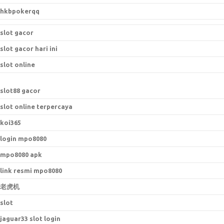
hkbpokerqq
slot gacor
slot gacor hari ini
slot online
slot88 gacor
slot online terpercaya
koi365
login mpo8080
mpo8080 apk
link resmi mpo8080
老虎机
slot
jaguar33 slot login