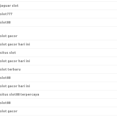
jaguar slot
slot777
slot88
slot gacor
slot gacor hari ini
situs slot
slot gacor hari ini
slot terbaru
slot88
slot gacor hari ini
situs slot88 terpercaya
slot88
slot gacor