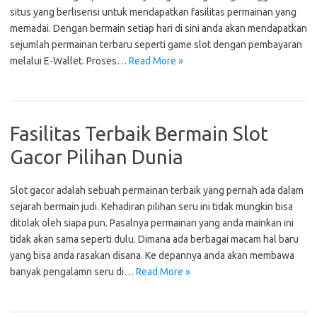
situs yang berlisensi untuk mendapatkan fasilitas permainan yang
memadai. Dengan bermain setiap hari di sini anda akan mendapatkan
sejumlah permainan terbaru seperti game slot dengan pembayaran
melalui E-Wallet. Proses…
Read More »
Fasilitas Terbaik Bermain Slot
Gacor Pilihan Dunia
Slot gacor adalah sebuah permainan terbaik yang pernah ada dalam
sejarah bermain judi. Kehadiran pilihan seru ini tidak mungkin bisa
ditolak oleh siapa pun. Pasalnya permainan yang anda mainkan ini
tidak akan sama seperti dulu. Dimana ada berbagai macam hal baru
yang bisa anda rasakan disana. Ke depannya anda akan membawa
banyak pengalamn seru di…
Read More »