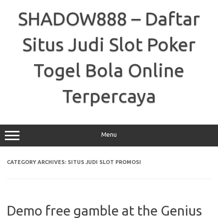
Skip
to
SHADOW888 – Daftar
content
Situs Judi Slot Poker
Togel Bola Online
Terpercaya
Menu
CATEGORY ARCHIVES:
SITUS JUDI SLOT PROMOSI
Demo free gamble at the Genius