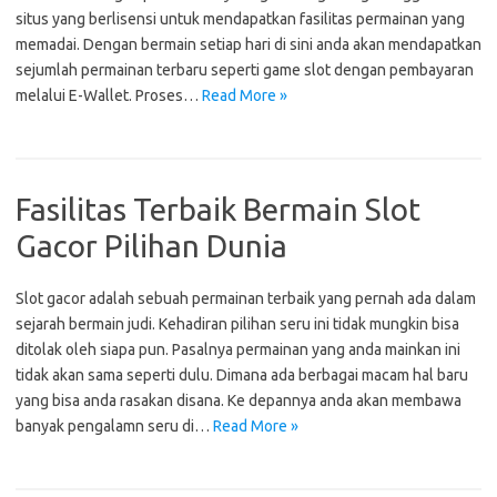
situs yang berlisensi untuk mendapatkan fasilitas permainan yang
memadai. Dengan bermain setiap hari di sini anda akan mendapatkan
sejumlah permainan terbaru seperti game slot dengan pembayaran
melalui E-Wallet. Proses…
Read More »
Fasilitas Terbaik Bermain Slot
Gacor Pilihan Dunia
Slot gacor adalah sebuah permainan terbaik yang pernah ada dalam
sejarah bermain judi. Kehadiran pilihan seru ini tidak mungkin bisa
ditolak oleh siapa pun. Pasalnya permainan yang anda mainkan ini
tidak akan sama seperti dulu. Dimana ada berbagai macam hal baru
yang bisa anda rasakan disana. Ke depannya anda akan membawa
banyak pengalamn seru di…
Read More »