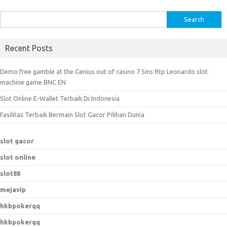
Search
for:
Recent Posts
Demo free gamble at the Genius out of casino 7 Sins Rtp Leonardo slot
machine game BNC EN
Slot Online E-Wallet Terbaik Di Indonesia
Fasilitas Terbaik Bermain Slot Gacor Pilihan Dunia
slot gacor
slot online
slot88
mejavip
hkbpokerqq
hkbpokerqq