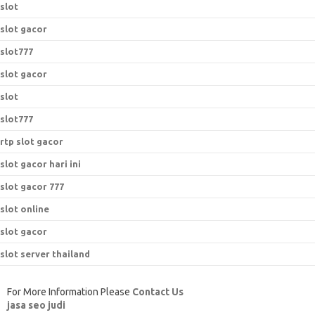
slot
slot gacor
slot777
slot gacor
slot
slot777
rtp slot gacor
slot gacor hari ini
slot gacor 777
slot online
slot gacor
slot server thailand
For More Information Please
Contact Us
jasa seo judi