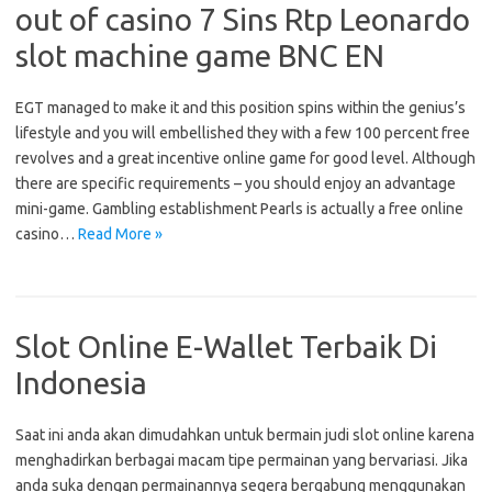
out of casino 7 Sins Rtp Leonardo
slot machine game BNC EN
EGT managed to make it and this position spins within the genius’s
lifestyle and you will embellished they with a few 100 percent free
revolves and a great incentive online game for good level. Although
there are specific requirements – you should enjoy an advantage
mini-game. Gambling establishment Pearls is actually a free online
casino…
Read More »
Slot Online E-Wallet Terbaik Di
Indonesia
Saat ini anda akan dimudahkan untuk bermain judi slot online karena
menghadirkan berbagai macam tipe permainan yang bervariasi. Jika
anda suka dengan permainannya segera bergabung menggunakan