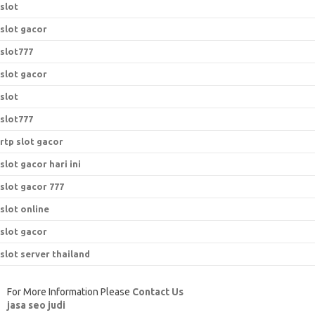
slot
slot gacor
slot777
slot gacor
slot
slot777
rtp slot gacor
slot gacor hari ini
slot gacor 777
slot online
slot gacor
slot server thailand
For More Information Please
Contact Us
jasa seo judi