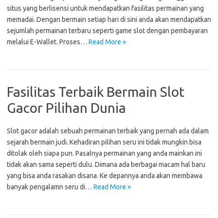
situs yang berlisensi untuk mendapatkan fasilitas permainan yang
memadai. Dengan bermain setiap hari di sini anda akan mendapatkan
sejumlah permainan terbaru seperti game slot dengan pembayaran
melalui E-Wallet. Proses…
Read More »
Fasilitas Terbaik Bermain Slot
Gacor Pilihan Dunia
Slot gacor adalah sebuah permainan terbaik yang pernah ada dalam
sejarah bermain judi. Kehadiran pilihan seru ini tidak mungkin bisa
ditolak oleh siapa pun. Pasalnya permainan yang anda mainkan ini
tidak akan sama seperti dulu. Dimana ada berbagai macam hal baru
yang bisa anda rasakan disana. Ke depannya anda akan membawa
banyak pengalamn seru di…
Read More »