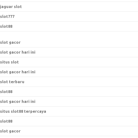
jaguar slot
slot777
slot88
slot gacor
slot gacor hari ini
situs slot
slot gacor hari ini
slot terbaru
slot88
slot gacor hari ini
situs slot88 terpercaya
slot88
slot gacor