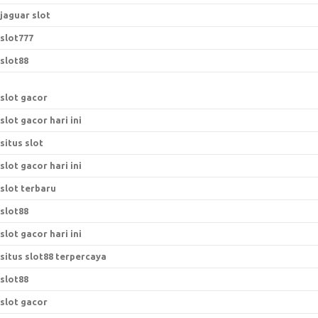
jaguar slot
slot777
slot88
slot gacor
slot gacor hari ini
situs slot
slot gacor hari ini
slot terbaru
slot88
slot gacor hari ini
situs slot88 terpercaya
slot88
slot gacor