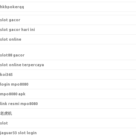
hkbpokerqq
slot gacor
slot gacor hari ini
slot online
slot88 gacor
slot online terpercaya
koi365
login mpo8080
mpo8080 apk
link resmi mpo8080
老虎机
slot
jaguar33 slot login