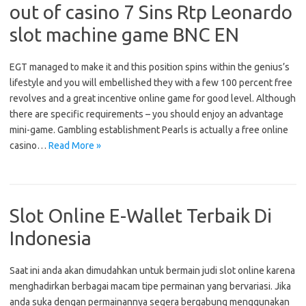
out of casino 7 Sins Rtp Leonardo
slot machine game BNC EN
EGT managed to make it and this position spins within the genius’s
lifestyle and you will embellished they with a few 100 percent free
revolves and a great incentive online game for good level. Although
there are specific requirements – you should enjoy an advantage
mini-game. Gambling establishment Pearls is actually a free online
casino…
Read More »
Slot Online E-Wallet Terbaik Di
Indonesia
Saat ini anda akan dimudahkan untuk bermain judi slot online karena
menghadirkan berbagai macam tipe permainan yang bervariasi. Jika
anda suka dengan permainannya segera bergabung menggunakan