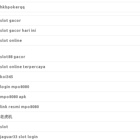
hkbpokerqq
slot gacor
slot gacor hari ini
slot online
slot88 gacor
slot online terpercaya
koi365
login mpo8080
mpo8080 apk
link resmi mpo8080
老虎机
slot
jaguar33 slot login