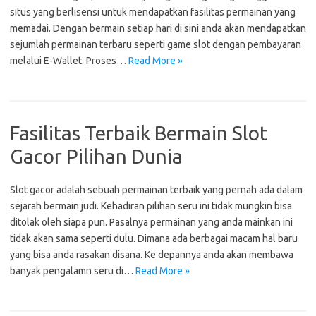
situs yang berlisensi untuk mendapatkan fasilitas permainan yang
memadai. Dengan bermain setiap hari di sini anda akan mendapatkan
sejumlah permainan terbaru seperti game slot dengan pembayaran
melalui E-Wallet. Proses…
Read More »
Fasilitas Terbaik Bermain Slot
Gacor Pilihan Dunia
Slot gacor adalah sebuah permainan terbaik yang pernah ada dalam
sejarah bermain judi. Kehadiran pilihan seru ini tidak mungkin bisa
ditolak oleh siapa pun. Pasalnya permainan yang anda mainkan ini
tidak akan sama seperti dulu. Dimana ada berbagai macam hal baru
yang bisa anda rasakan disana. Ke depannya anda akan membawa
banyak pengalamn seru di…
Read More »