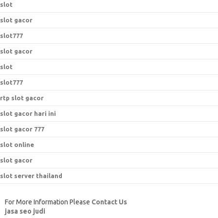
slot
slot gacor
slot777
slot gacor
slot
slot777
rtp slot gacor
slot gacor hari ini
slot gacor 777
slot online
slot gacor
slot server thailand
For More Information Please
Contact Us
jasa seo judi