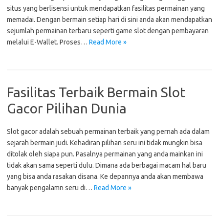
situs yang berlisensi untuk mendapatkan fasilitas permainan yang
memadai. Dengan bermain setiap hari di sini anda akan mendapatkan
sejumlah permainan terbaru seperti game slot dengan pembayaran
melalui E-Wallet. Proses…
Read More »
Fasilitas Terbaik Bermain Slot
Gacor Pilihan Dunia
Slot gacor adalah sebuah permainan terbaik yang pernah ada dalam
sejarah bermain judi. Kehadiran pilihan seru ini tidak mungkin bisa
ditolak oleh siapa pun. Pasalnya permainan yang anda mainkan ini
tidak akan sama seperti dulu. Dimana ada berbagai macam hal baru
yang bisa anda rasakan disana. Ke depannya anda akan membawa
banyak pengalamn seru di…
Read More »