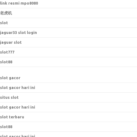
link resmi mpo8080
老虎机
slot
jaguar33 slot login
jaguar slot
slot777
slot88
slot gacor
slot gacor hari ini
situs slot
slot gacor hari ini
slot terbaru
slot88
slot gacor hari ini