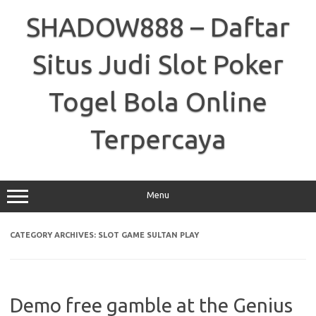
Skip
to
SHADOW888 – Daftar
content
Situs Judi Slot Poker
Togel Bola Online
Terpercaya
Menu
CATEGORY ARCHIVES:
SLOT GAME SULTAN PLAY
Demo free gamble at the Genius