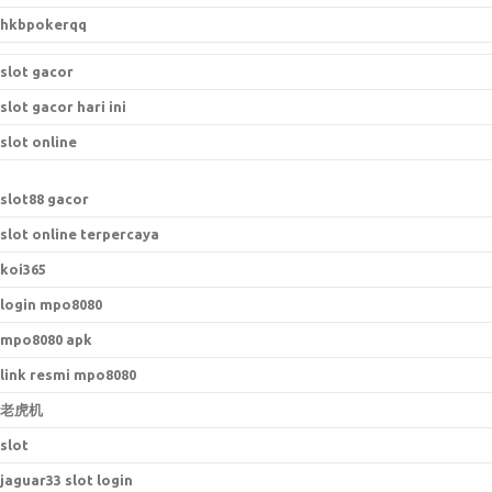
hkbpokerqq
slot gacor
slot gacor hari ini
slot online
slot88 gacor
slot online terpercaya
koi365
login mpo8080
mpo8080 apk
link resmi mpo8080
老虎机
slot
jaguar33 slot login