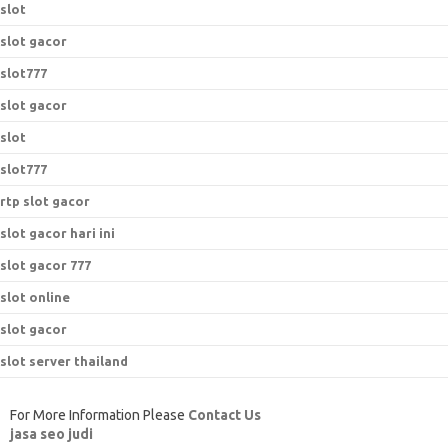
slot
slot gacor
slot777
slot gacor
slot
slot777
rtp slot gacor
slot gacor hari ini
slot gacor 777
slot online
slot gacor
slot server thailand
For More Information Please
Contact Us
jasa seo judi