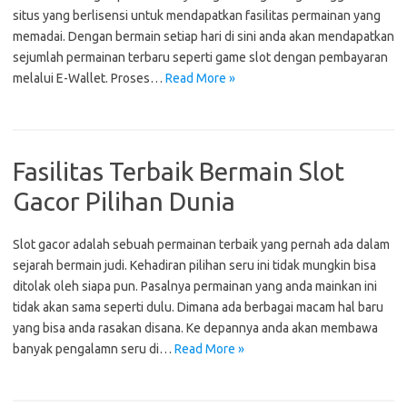
situs yang berlisensi untuk mendapatkan fasilitas permainan yang
memadai. Dengan bermain setiap hari di sini anda akan mendapatkan
sejumlah permainan terbaru seperti game slot dengan pembayaran
melalui E-Wallet. Proses…
Read More »
Fasilitas Terbaik Bermain Slot
Gacor Pilihan Dunia
Slot gacor adalah sebuah permainan terbaik yang pernah ada dalam
sejarah bermain judi. Kehadiran pilihan seru ini tidak mungkin bisa
ditolak oleh siapa pun. Pasalnya permainan yang anda mainkan ini
tidak akan sama seperti dulu. Dimana ada berbagai macam hal baru
yang bisa anda rasakan disana. Ke depannya anda akan membawa
banyak pengalamn seru di…
Read More »