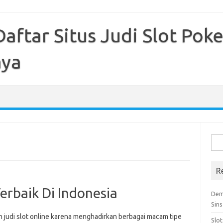
tar Situs Judi Slot Poke
aya
Sea
for:
R
erbaik Di Indonesia
Dem
Sin
n judi slot online karena menghadirkan berbagai macam tipe
Slot