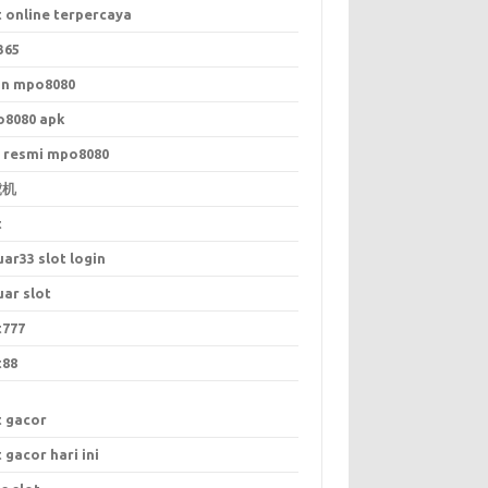
t online terpercaya
365
in mpo8080
8080 apk
k resmi mpo8080
虎机
t
uar33 slot login
uar slot
t777
t88
t gacor
t gacor hari ini