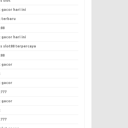
us slot
t gacor hari ini
t terbaru
t88
t gacor hari ini
us slot88 terpercaya
t88
t gacor
t
t gacor
t777
t gacor
t
t777