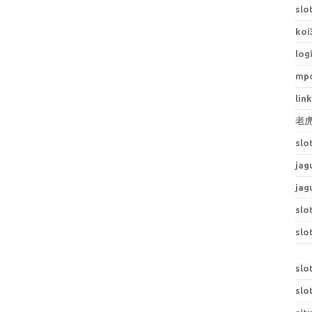
slo
koi
log
mpo
lin
老
slo
jag
jag
slo
slo
slo
slo