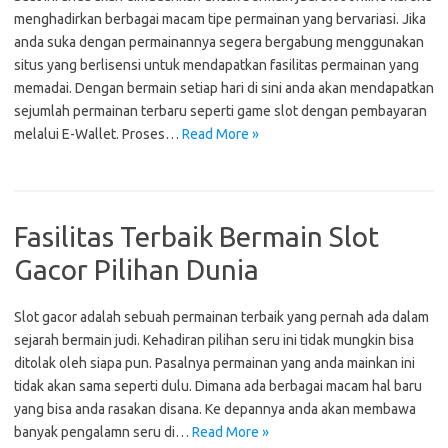
menghadirkan berbagai macam tipe permainan yang bervariasi. Jika
anda suka dengan permainannya segera bergabung menggunakan
situs yang berlisensi untuk mendapatkan fasilitas permainan yang
memadai. Dengan bermain setiap hari di sini anda akan mendapatkan
sejumlah permainan terbaru seperti game slot dengan pembayaran
melalui E-Wallet. Proses…
Read More »
Fasilitas Terbaik Bermain Slot
Gacor Pilihan Dunia
Slot gacor adalah sebuah permainan terbaik yang pernah ada dalam
sejarah bermain judi. Kehadiran pilihan seru ini tidak mungkin bisa
ditolak oleh siapa pun. Pasalnya permainan yang anda mainkan ini
tidak akan sama seperti dulu. Dimana ada berbagai macam hal baru
yang bisa anda rasakan disana. Ke depannya anda akan membawa
banyak pengalamn seru di…
Read More »