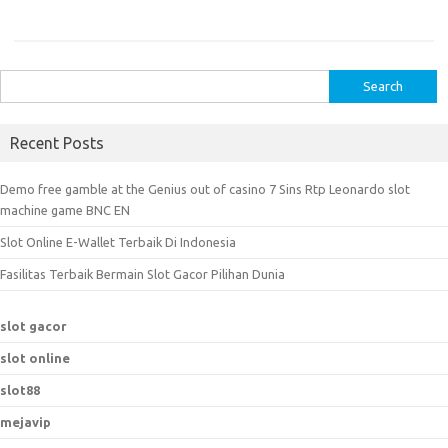
Search
for:
Recent Posts
Demo free gamble at the Genius out of casino 7 Sins Rtp Leonardo slot
machine game BNC EN
Slot Online E-Wallet Terbaik Di Indonesia
Fasilitas Terbaik Bermain Slot Gacor Pilihan Dunia
slot gacor
slot online
slot88
mejavip