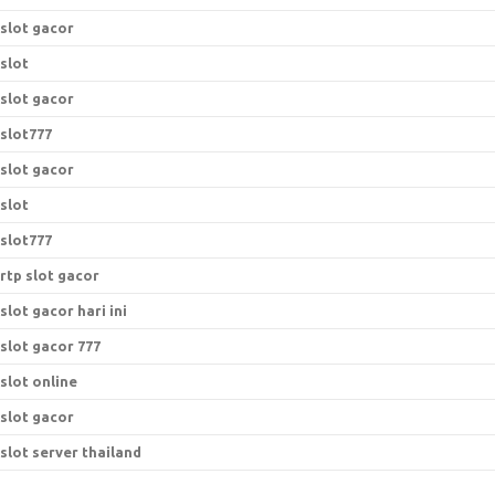
slot gacor
slot
slot gacor
slot777
slot gacor
slot
slot777
rtp slot gacor
slot gacor hari ini
slot gacor 777
slot online
slot gacor
slot server thailand