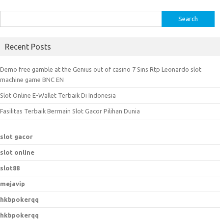
Search
for:
Recent Posts
Demo free gamble at the Genius out of casino 7 Sins Rtp Leonardo slot
machine game BNC EN
Slot Online E-Wallet Terbaik Di Indonesia
Fasilitas Terbaik Bermain Slot Gacor Pilihan Dunia
slot gacor
slot online
slot88
mejavip
hkbpokerqq
hkbpokerqq