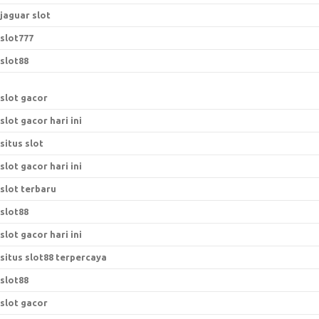
jaguar slot
slot777
slot88
slot gacor
slot gacor hari ini
situs slot
slot gacor hari ini
slot terbaru
slot88
slot gacor hari ini
situs slot88 terpercaya
slot88
slot gacor