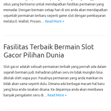
situs yang berlisensi untuk mendapatkan fasilitas permainan yang
memadai. Dengan bermain setiap hari di sini anda akan mendapatkan
sejumlah permainan terbaru seperti game slot dengan pembayaran
melalui E-Wallet. Proses…
Read More »
Fasilitas Terbaik Bermain Slot
Gacor Pilihan Dunia
Slot gacor adalah sebuah permainan terbaik yang pernah ada dalam
sejarah bermain judi. Kehadiran pilihan seru ini tidak mungkin bisa
ditolak oleh siapa pun. Pasalnya permainan yang anda mainkan ini
tidak akan sama seperti dulu. Dimana ada berbagai macam hal baru
yang bisa anda rasakan disana. Ke depannya anda akan membawa
banyak pengalamn seru di…
Read More »