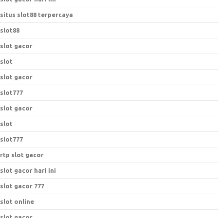
situs slot88 terpercaya
slot88
slot gacor
slot
slot gacor
slot777
slot gacor
slot
slot777
rtp slot gacor
slot gacor hari ini
slot gacor 777
slot online
slot gacor