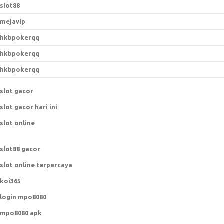
slot88
mejavip
hkbpokerqq
hkbpokerqq
hkbpokerqq
slot gacor
slot gacor hari ini
slot online
slot88 gacor
slot online terpercaya
koi365
login mpo8080
mpo8080 apk