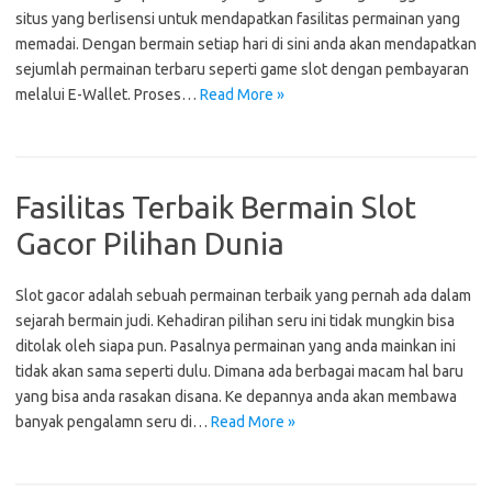
situs yang berlisensi untuk mendapatkan fasilitas permainan yang
memadai. Dengan bermain setiap hari di sini anda akan mendapatkan
sejumlah permainan terbaru seperti game slot dengan pembayaran
melalui E-Wallet. Proses…
Read More »
Fasilitas Terbaik Bermain Slot
Gacor Pilihan Dunia
Slot gacor adalah sebuah permainan terbaik yang pernah ada dalam
sejarah bermain judi. Kehadiran pilihan seru ini tidak mungkin bisa
ditolak oleh siapa pun. Pasalnya permainan yang anda mainkan ini
tidak akan sama seperti dulu. Dimana ada berbagai macam hal baru
yang bisa anda rasakan disana. Ke depannya anda akan membawa
banyak pengalamn seru di…
Read More »