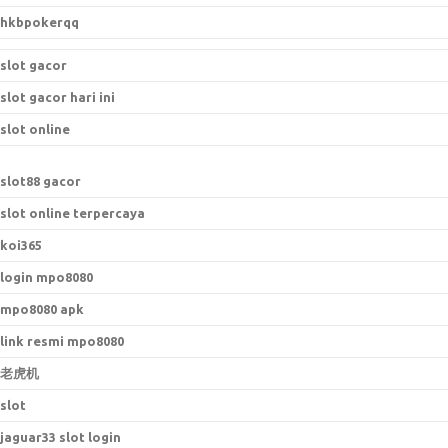
hkbpokerqq
slot gacor
slot gacor hari ini
slot online
slot88 gacor
slot online terpercaya
koi365
login mpo8080
mpo8080 apk
link resmi mpo8080
老虎机
slot
jaguar33 slot login