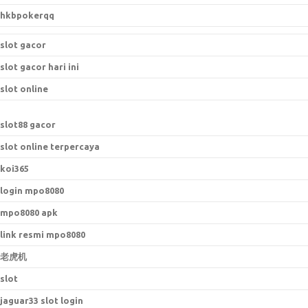
hkbpokerqq
slot gacor
slot gacor hari ini
slot online
slot88 gacor
slot online terpercaya
koi365
login mpo8080
mpo8080 apk
link resmi mpo8080
老虎机
slot
jaguar33 slot login