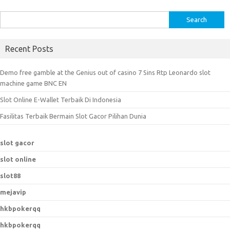
Search
for:
Recent Posts
Demo free gamble at the Genius out of casino 7 Sins Rtp Leonardo slot
machine game BNC EN
Slot Online E-Wallet Terbaik Di Indonesia
Fasilitas Terbaik Bermain Slot Gacor Pilihan Dunia
slot gacor
slot online
slot88
mejavip
hkbpokerqq
hkbpokerqq