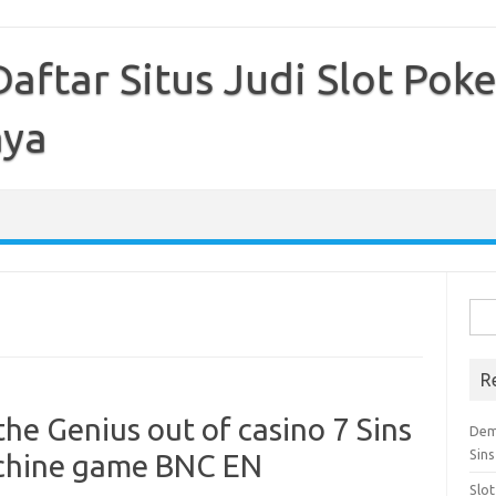
tar Situs Judi Slot Poke
aya
Sea
for:
R
he Genius out of casino 7 Sins
Dem
Sin
achine game BNC EN
Slot