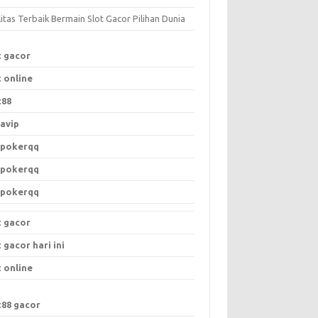
litas Terbaik Bermain Slot Gacor Pilihan Dunia
t gacor
t online
t88
avip
bpokerqq
bpokerqq
bpokerqq
t gacor
t gacor hari ini
t online
t88 gacor