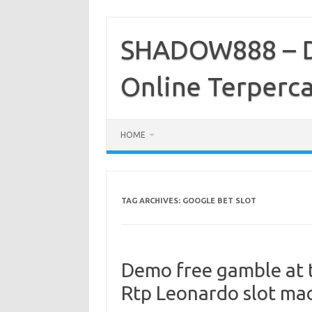
Skip
to
content
SHADOW888 – Daf
Online Terperc
HOME
TAG ARCHIVES:
GOOGLE BET SLOT
Demo free gamble at t
Rtp Leonardo slot m