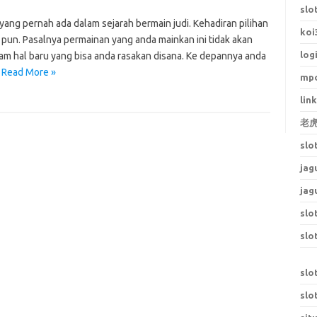
slo
yang pernah ada dalam sejarah bermain judi. Kehadiran pilihan
koi
pa pun. Pasalnya permainan yang anda mainkan ini tidak akan
log
am hal baru yang bisa anda rasakan disana. Ke depannya anda
…
Read More »
mpo
lin
老
slo
jag
jag
slo
slo
slo
slo