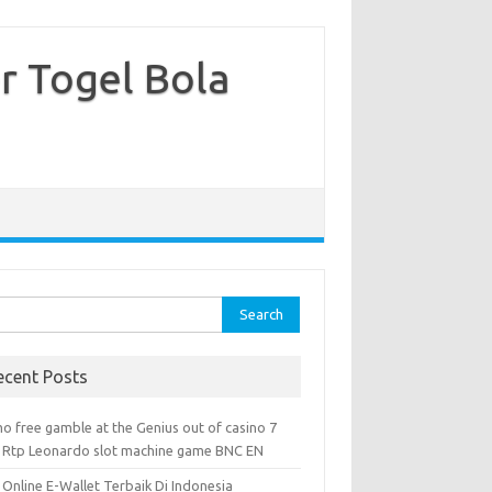
r Togel Bola
rch
ecent Posts
o free gamble at the Genius out of casino 7
s Rtp Leonardo slot machine game BNC EN
 Online E-Wallet Terbaik Di Indonesia