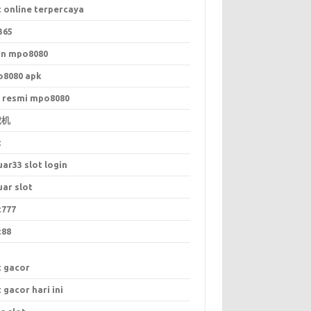
t online terpercaya
365
in mpo8080
8080 apk
k resmi mpo8080
虎机
t
uar33 slot login
uar slot
t777
t88
t gacor
t gacor hari ini