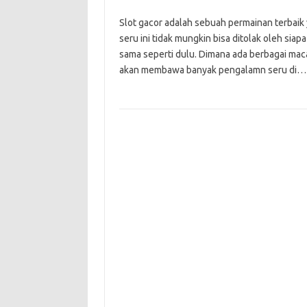
Slot gacor adalah sebuah permainan terbaik 
seru ini tidak mungkin bisa ditolak oleh sia
sama seperti dulu. Dimana ada berbagai mac
akan membawa banyak pengalamn seru di