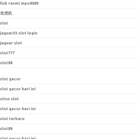
link resmi mpo8080
老虎机
slot
jaguar33 slot login
jaguar slot
slot777
slot88
slot gacor
slot gacor hari ini
situs slot
slot gacor hari ini
slot terbaru
slot88
slot gacor hari ini