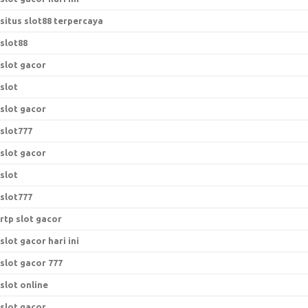
situs slot88 terpercaya
slot88
slot gacor
slot
slot gacor
slot777
slot gacor
slot
slot777
rtp slot gacor
slot gacor hari ini
slot gacor 777
slot online
slot gacor