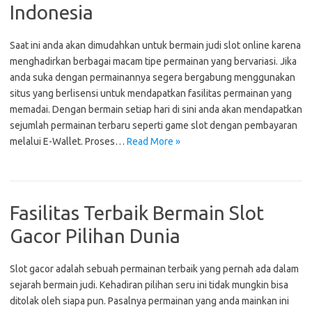
Indonesia
Saat ini anda akan dimudahkan untuk bermain judi slot online karena
menghadirkan berbagai macam tipe permainan yang bervariasi. Jika
anda suka dengan permainannya segera bergabung menggunakan
situs yang berlisensi untuk mendapatkan fasilitas permainan yang
memadai. Dengan bermain setiap hari di sini anda akan mendapatkan
sejumlah permainan terbaru seperti game slot dengan pembayaran
melalui E-Wallet. Proses…
Read More »
Fasilitas Terbaik Bermain Slot
Gacor Pilihan Dunia
Slot gacor adalah sebuah permainan terbaik yang pernah ada dalam
sejarah bermain judi. Kehadiran pilihan seru ini tidak mungkin bisa
ditolak oleh siapa pun. Pasalnya permainan yang anda mainkan ini