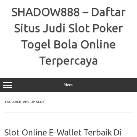
Skip
to
SHADOW888 – Daftar
content
Situs Judi Slot Poker
Togel Bola Online
Terpercaya
Menu
TAG ARCHIVES:
JP SLOT
Slot Online E-Wallet Terbaik Di