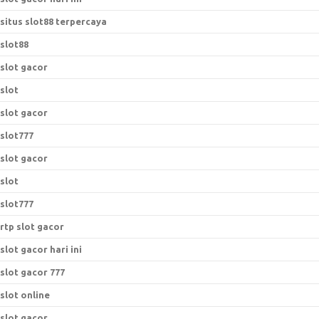
situs slot88 terpercaya
slot88
slot gacor
slot
slot gacor
slot777
slot gacor
slot
slot777
rtp slot gacor
slot gacor hari ini
slot gacor 777
slot online
slot gacor