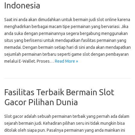
Indonesia
Saat ini anda akan dimudahkan untuk bermain judi slot online karena
menghadirkan berbagai macam tipe permainan yang bervariasi. Jika
anda suka dengan permainannya segera bergabung menggunakan
situs yang berlisensi untuk mendapatkan fasilitas permainan yang
memadai. Dengan bermain setiap hari di sini anda akan mendapatkan
sejumlah permainan terbaru seperti game slot dengan pembayaran
melalui E-Wallet. Proses…
Read More »
Fasilitas Terbaik Bermain Slot
Gacor Pilihan Dunia
Slot gacor adalah sebuah permainan terbaik yang pernah ada dalam
sejarah bermain judi. Kehadiran pilihan seru ini tidak mungkin bisa
ditolak oleh siapa pun. Pasalnya permainan yang anda mainkan ini