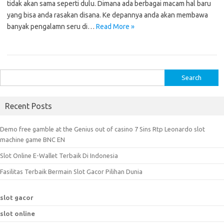
tidak akan sama seperti dulu. Dimana ada berbagai macam hal baru
yang bisa anda rasakan disana. Ke depannya anda akan membawa
banyak pengalamn seru di…
Read More »
Search
for:
Recent Posts
Demo free gamble at the Genius out of casino 7 Sins Rtp Leonardo slot
machine game BNC EN
Slot Online E-Wallet Terbaik Di Indonesia
Fasilitas Terbaik Bermain Slot Gacor Pilihan Dunia
slot gacor
slot online