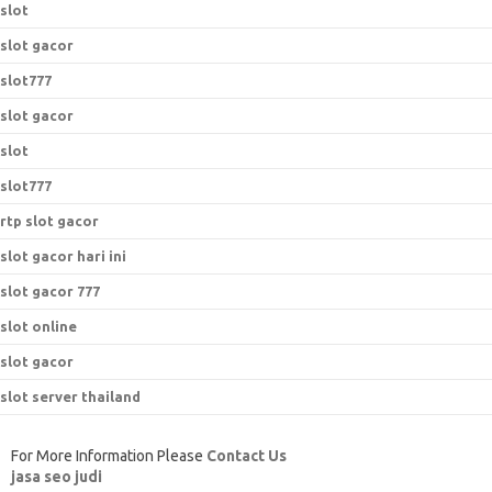
slot
slot gacor
slot777
slot gacor
slot
slot777
rtp slot gacor
slot gacor hari ini
slot gacor 777
slot online
slot gacor
slot server thailand
For More Information Please
Contact Us
jasa seo judi