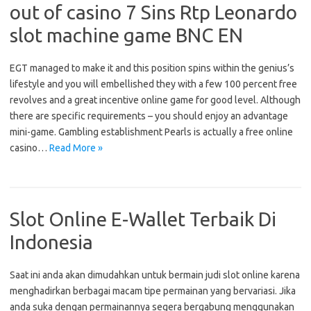
out of casino 7 Sins Rtp Leonardo
slot machine game BNC EN
EGT managed to make it and this position spins within the genius’s
lifestyle and you will embellished they with a few 100 percent free
revolves and a great incentive online game for good level. Although
there are specific requirements – you should enjoy an advantage
mini-game. Gambling establishment Pearls is actually a free online
casino…
Read More »
Slot Online E-Wallet Terbaik Di
Indonesia
Saat ini anda akan dimudahkan untuk bermain judi slot online karena
menghadirkan berbagai macam tipe permainan yang bervariasi. Jika
anda suka dengan permainannya segera bergabung menggunakan