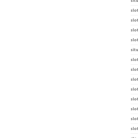
sit
slo
slo
slo
slo
sit
slo
slo
slo
slo
slo
slo
slo
slo