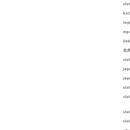
slo
koi
log
mpo
lin
老
slo
jag
jag
slo
slo
slo
slo