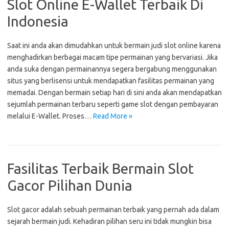
Slot Online E-Wallet Terbaik Di
Indonesia
Saat ini anda akan dimudahkan untuk bermain judi slot online karena
menghadirkan berbagai macam tipe permainan yang bervariasi. Jika
anda suka dengan permainannya segera bergabung menggunakan
situs yang berlisensi untuk mendapatkan fasilitas permainan yang
memadai. Dengan bermain setiap hari di sini anda akan mendapatkan
sejumlah permainan terbaru seperti game slot dengan pembayaran
melalui E-Wallet. Proses…
Read More »
Fasilitas Terbaik Bermain Slot
Gacor Pilihan Dunia
Slot gacor adalah sebuah permainan terbaik yang pernah ada dalam
sejarah bermain judi. Kehadiran pilihan seru ini tidak mungkin bisa