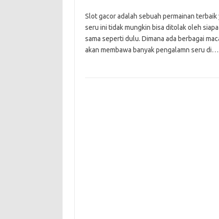
Slot gacor adalah sebuah permainan terbaik 
seru ini tidak mungkin bisa ditolak oleh sia
sama seperti dulu. Dimana ada berbagai mac
akan membawa banyak pengalamn seru di