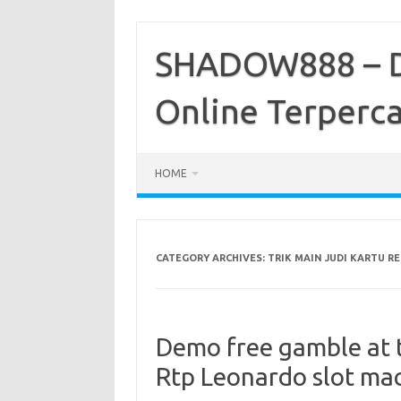
Skip
to
content
SHADOW888 – Daf
Online Terperc
HOME
CATEGORY ARCHIVES:
TRIK MAIN JUDI KARTU R
Demo free gamble at t
Rtp Leonardo slot m