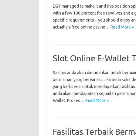
EGT managed to make it and this position spi
with a few 100 percent free revolves and a g
specific requirements – you should enjoy a
actually a free online casino…
Read More »
Slot Online E-Wallet T
Saat ini anda akan dimudahkan untuk bermai
permainan yang bervariasi. Jika anda suka
yang berlisensi untuk mendapatkan fasilitas
anda akan mendapatkan sejumlah permainan 
Wallet. Proses…
Read More »
Fasilitas Terbaik Berm