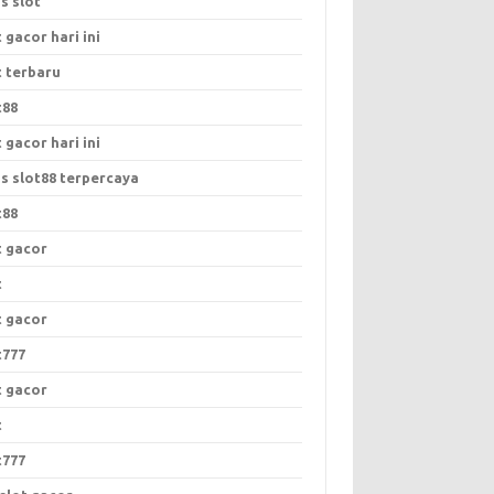
us slot
t gacor hari ini
t terbaru
t88
t gacor hari ini
us slot88 terpercaya
t88
t gacor
t
t gacor
t777
t gacor
t
t777