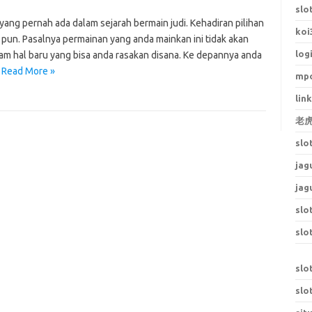
slo
yang pernah ada dalam sejarah bermain judi. Kehadiran pilihan
koi
pa pun. Pasalnya permainan yang anda mainkan ini tidak akan
log
am hal baru yang bisa anda rasakan disana. Ke depannya anda
…
Read More »
mpo
lin
老
slo
jag
jag
slo
slo
slo
slo