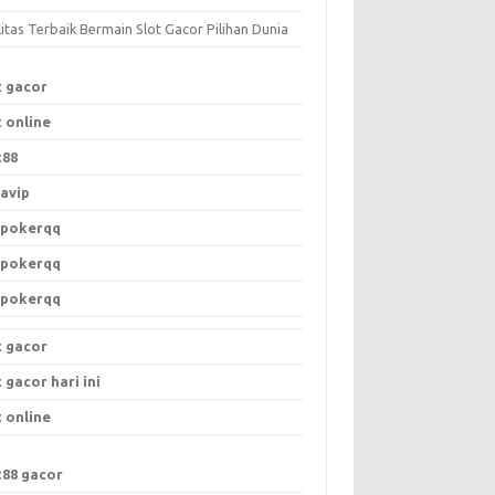
litas Terbaik Bermain Slot Gacor Pilihan Dunia
t gacor
t online
t88
avip
bpokerqq
bpokerqq
bpokerqq
t gacor
t gacor hari ini
t online
t88 gacor