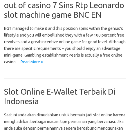
out of casino 7 Sins Rtp Leonardo
slot machine game BNC EN
EGT managed to make it and this position spins within the genius’s
lifestyle and you will embellished they with a few 100 percent free
revolves and a great incentive online game for good level. Although
there are specific requirements – you should enjoy an advantage
mini-game. Gambling establishment Pearls is actually a free online
casino…
Read More »
Slot Online E-Wallet Terbaik Di
Indonesia
Saat ini anda akan dimudahkan untuk bermain judi slot online karena
menghadirkan berbagai macam tipe permainan yang bervariasi. Jika
anda suka dengan permainannya segera bergabung menggunakan