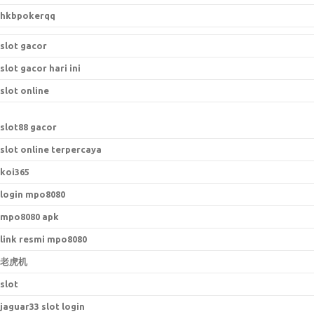
hkbpokerqq
slot gacor
slot gacor hari ini
slot online
slot88 gacor
slot online terpercaya
koi365
login mpo8080
mpo8080 apk
link resmi mpo8080
老虎机
slot
jaguar33 slot login