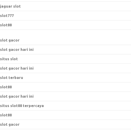
jaguar slot
slot777
slot88
slot gacor
slot gacor hari ini
situs slot
slot gacor hari ini
slot terbaru
slot88
slot gacor hari ini
situs slot88 terpercaya
slot88
slot gacor