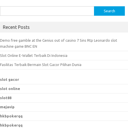
Search
for:
Recent Posts
Demo free gamble at the Genius out of casino 7 Sins Rtp Leonardo slot
machine game BNC EN
Slot Online E-Wallet Terbaik Di Indonesia
Fasilitas Terbaik Bermain Slot Gacor Pilihan Dunia
slot gacor
slot online
slot88
mejavip
hkbpokerqq
hkbpokerqq