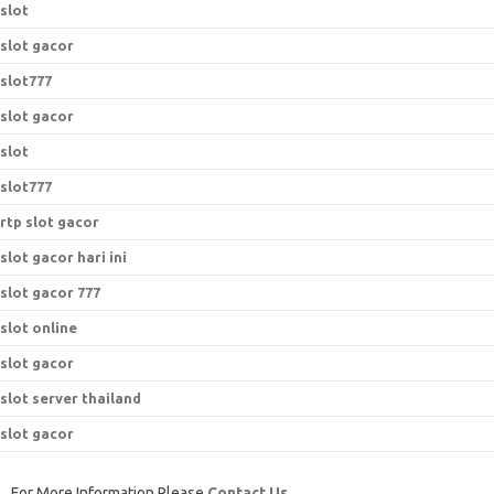
slot
slot gacor
slot777
slot gacor
slot
slot777
rtp slot gacor
slot gacor hari ini
slot gacor 777
slot online
slot gacor
slot server thailand
slot gacor
For More Information Please
Contact Us