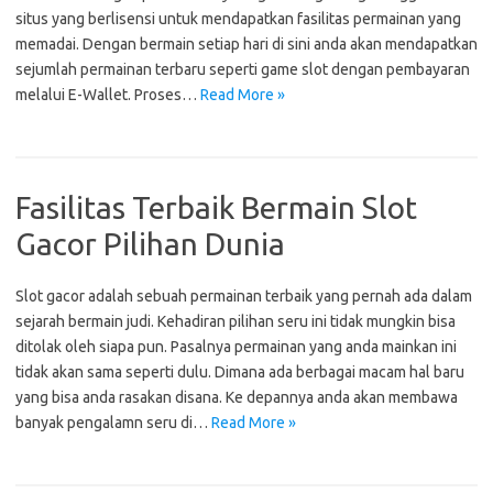
situs yang berlisensi untuk mendapatkan fasilitas permainan yang
memadai. Dengan bermain setiap hari di sini anda akan mendapatkan
sejumlah permainan terbaru seperti game slot dengan pembayaran
melalui E-Wallet. Proses…
Read More »
Fasilitas Terbaik Bermain Slot
Gacor Pilihan Dunia
Slot gacor adalah sebuah permainan terbaik yang pernah ada dalam
sejarah bermain judi. Kehadiran pilihan seru ini tidak mungkin bisa
ditolak oleh siapa pun. Pasalnya permainan yang anda mainkan ini
tidak akan sama seperti dulu. Dimana ada berbagai macam hal baru
yang bisa anda rasakan disana. Ke depannya anda akan membawa
banyak pengalamn seru di…
Read More »