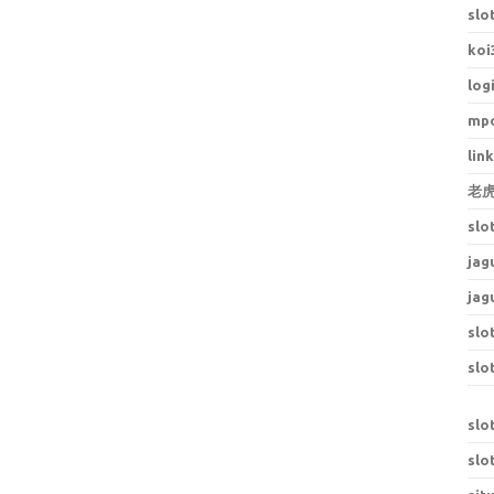
slo
koi
log
mpo
lin
老
slo
jag
jag
slo
slo
slo
slo