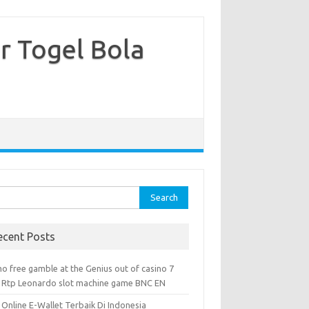
r Togel Bola
rch
ecent Posts
o free gamble at the Genius out of casino 7
s Rtp Leonardo slot machine game BNC EN
 Online E-Wallet Terbaik Di Indonesia