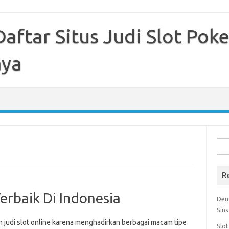
tar Situs Judi Slot Poke
aya
Sea
for:
R
erbaik Di Indonesia
Dem
Sin
n judi slot online karena menghadirkan berbagai macam tipe
Slot