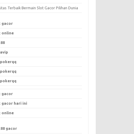
litas Terbaik Bermain Slot Gacor Pilihan Dunia
t gacor
t online
t88
avip
bpokerqq
bpokerqq
bpokerqq
t gacor
t gacor hari ini
t online
t88 gacor