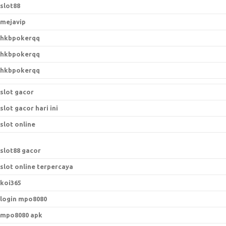
slot88
mejavip
hkbpokerqq
hkbpokerqq
hkbpokerqq
slot gacor
slot gacor hari ini
slot online
slot88 gacor
slot online terpercaya
koi365
login mpo8080
mpo8080 apk