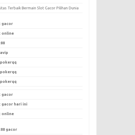
litas Terbaik Bermain Slot Gacor Pilihan Dunia
t gacor
t online
t88
avip
bpokerqq
bpokerqq
bpokerqq
t gacor
t gacor hari ini
t online
t88 gacor