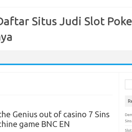
tar Situs Judi Slot Poke
aya
Sea
for:
R
he Genius out of casino 7 Sins
Dem
Sin
achine game BNC EN
Slot