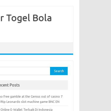
r Togel Bola
rch
ecent Posts
o free gamble at the Genius out of casino 7
s Rtp Leonardo slot machine game BNC EN
 Online E-Wallet Terbaik Di Indonesia