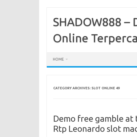
Skip
to
content
SHADOW888 – Daf
Online Terperc
HOME
CATEGORY ARCHIVES:
SLOT ONLINE 49
Demo free gamble at t
Rtp Leonardo slot m