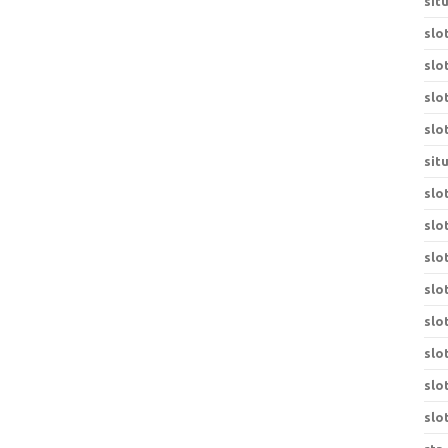
sit
slo
slo
slo
slo
sit
slo
slo
slo
slo
slo
slo
slo
slo