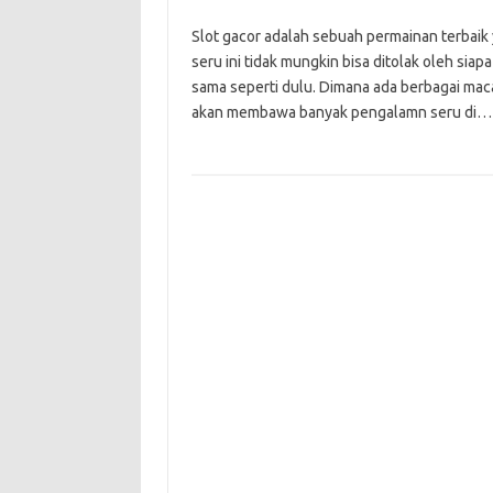
Slot gacor adalah sebuah permainan terbaik 
seru ini tidak mungkin bisa ditolak oleh sia
sama seperti dulu. Dimana ada berbagai mac
akan membawa banyak pengalamn seru di