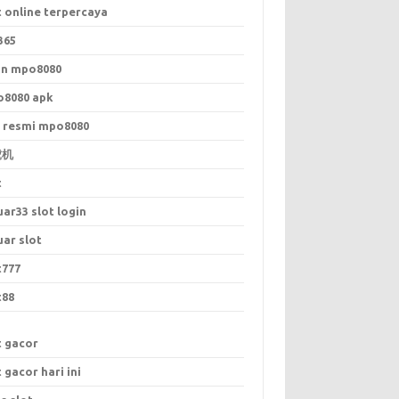
t online terpercaya
365
in mpo8080
8080 apk
k resmi mpo8080
虎机
t
uar33 slot login
uar slot
t777
t88
t gacor
t gacor hari ini