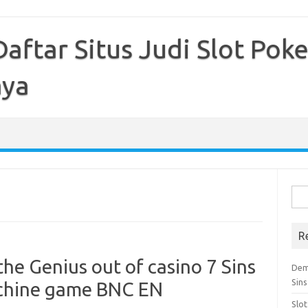
tar Situs Judi Slot Poke
aya
Sea
for:
R
he Genius out of casino 7 Sins
Dem
Sin
achine game BNC EN
Slot