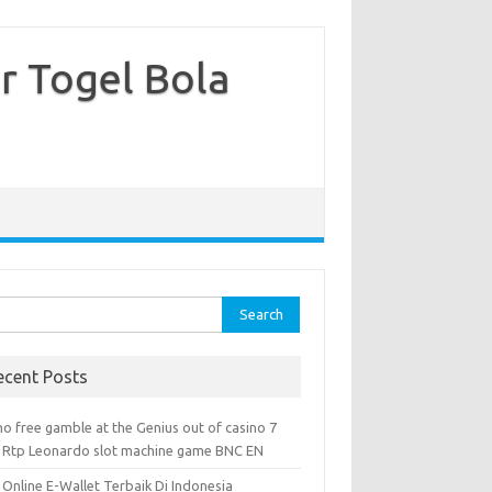
r Togel Bola
rch
ecent Posts
o free gamble at the Genius out of casino 7
s Rtp Leonardo slot machine game BNC EN
 Online E-Wallet Terbaik Di Indonesia