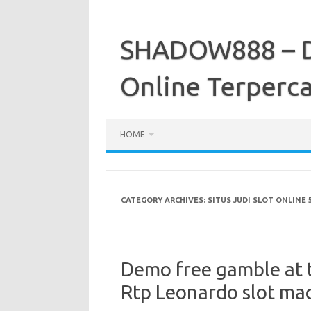
Skip
to
content
SHADOW888 – Daf
Online Terperc
HOME
CATEGORY ARCHIVES:
SITUS JUDI SLOT ONLINE 
Demo free gamble at t
Rtp Leonardo slot m