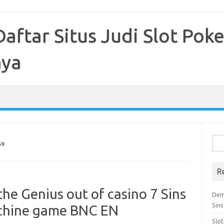
tar Situs Judi Slot Poke
aya
Sea
59
for:
R
he Genius out of casino 7 Sins
Dem
Sin
achine game BNC EN
Slot