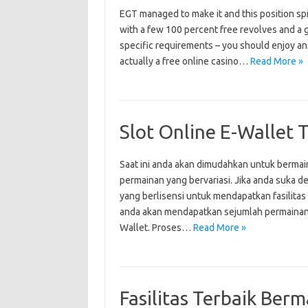
EGT managed to make it and this position spi
with a few 100 percent free revolves and a g
specific requirements – you should enjoy a
actually a free online casino…
Read More »
Slot Online E-Wallet T
Saat ini anda akan dimudahkan untuk bermai
permainan yang bervariasi. Jika anda suka
yang berlisensi untuk mendapatkan fasilitas
anda akan mendapatkan sejumlah permainan 
Wallet. Proses…
Read More »
Fasilitas Terbaik Berm