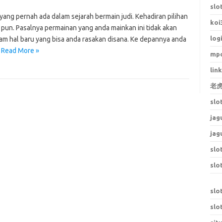
slo
yang pernah ada dalam sejarah bermain judi. Kehadiran pilihan
koi
pa pun. Pasalnya permainan yang anda mainkan ini tidak akan
log
am hal baru yang bisa anda rasakan disana. Ke depannya anda
…
Read More »
mpo
lin
老
slo
jag
jag
slo
slo
slo
slo