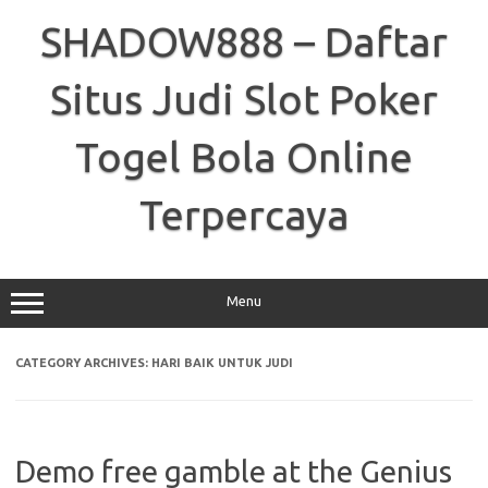
Skip
to
SHADOW888 – Daftar
content
Situs Judi Slot Poker
Togel Bola Online
Terpercaya
Menu
CATEGORY ARCHIVES:
HARI BAIK UNTUK JUDI
Demo free gamble at the Genius