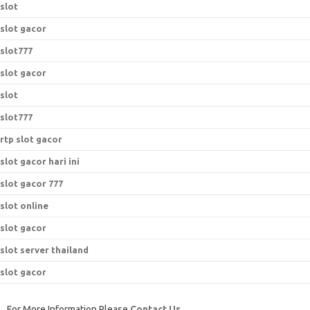
slot
slot gacor
slot777
slot gacor
slot
slot777
rtp slot gacor
slot gacor hari ini
slot gacor 777
slot online
slot gacor
slot server thailand
slot gacor
For More Information Please
Contact Us