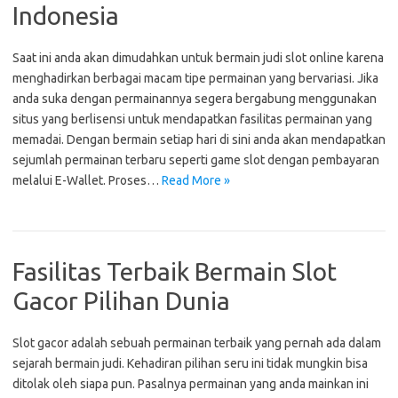
Indonesia
Saat ini anda akan dimudahkan untuk bermain judi slot online karena
menghadirkan berbagai macam tipe permainan yang bervariasi. Jika
anda suka dengan permainannya segera bergabung menggunakan
situs yang berlisensi untuk mendapatkan fasilitas permainan yang
memadai. Dengan bermain setiap hari di sini anda akan mendapatkan
sejumlah permainan terbaru seperti game slot dengan pembayaran
melalui E-Wallet. Proses…
Read More »
Fasilitas Terbaik Bermain Slot
Gacor Pilihan Dunia
Slot gacor adalah sebuah permainan terbaik yang pernah ada dalam
sejarah bermain judi. Kehadiran pilihan seru ini tidak mungkin bisa
ditolak oleh siapa pun. Pasalnya permainan yang anda mainkan ini