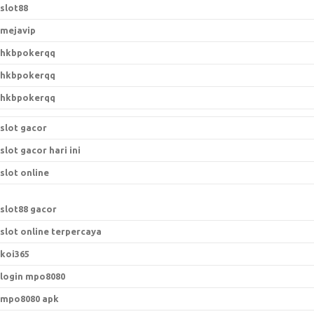
slot88
mejavip
hkbpokerqq
hkbpokerqq
hkbpokerqq
slot gacor
slot gacor hari ini
slot online
slot88 gacor
slot online terpercaya
koi365
login mpo8080
mpo8080 apk