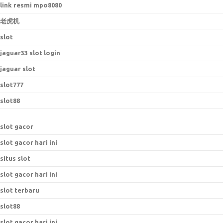
link resmi mpo8080
老虎机
slot
jaguar33 slot login
jaguar slot
slot777
slot88
slot gacor
slot gacor hari ini
situs slot
slot gacor hari ini
slot terbaru
slot88
slot gacor hari ini