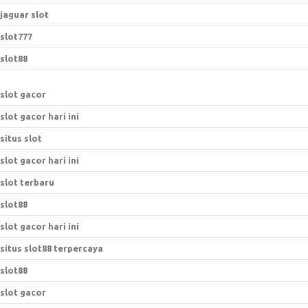
jaguar slot
slot777
slot88
slot gacor
slot gacor hari ini
situs slot
slot gacor hari ini
slot terbaru
slot88
slot gacor hari ini
situs slot88 terpercaya
slot88
slot gacor