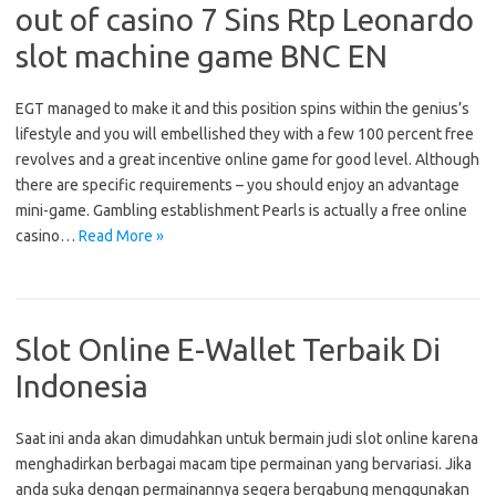
out of casino 7 Sins Rtp Leonardo
slot machine game BNC EN
EGT managed to make it and this position spins within the genius’s
lifestyle and you will embellished they with a few 100 percent free
revolves and a great incentive online game for good level. Although
there are specific requirements – you should enjoy an advantage
mini-game. Gambling establishment Pearls is actually a free online
casino…
Read More »
Slot Online E-Wallet Terbaik Di
Indonesia
Saat ini anda akan dimudahkan untuk bermain judi slot online karena
menghadirkan berbagai macam tipe permainan yang bervariasi. Jika
anda suka dengan permainannya segera bergabung menggunakan