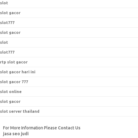
slot
slot gacor
slot777
slot gacor
slot
slot777
rtp slot gacor
slot gacor hari ini
slot gacor 777
slot online
slot gacor
slot server thailand
For More Information Please
Contact Us
jasa seo judi