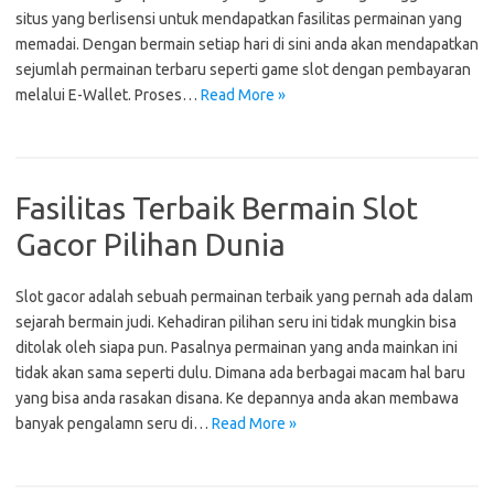
situs yang berlisensi untuk mendapatkan fasilitas permainan yang
memadai. Dengan bermain setiap hari di sini anda akan mendapatkan
sejumlah permainan terbaru seperti game slot dengan pembayaran
melalui E-Wallet. Proses…
Read More »
Fasilitas Terbaik Bermain Slot
Gacor Pilihan Dunia
Slot gacor adalah sebuah permainan terbaik yang pernah ada dalam
sejarah bermain judi. Kehadiran pilihan seru ini tidak mungkin bisa
ditolak oleh siapa pun. Pasalnya permainan yang anda mainkan ini
tidak akan sama seperti dulu. Dimana ada berbagai macam hal baru
yang bisa anda rasakan disana. Ke depannya anda akan membawa
banyak pengalamn seru di…
Read More »