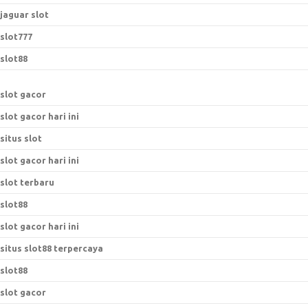
jaguar slot
slot777
slot88
slot gacor
slot gacor hari ini
situs slot
slot gacor hari ini
slot terbaru
slot88
slot gacor hari ini
situs slot88 terpercaya
slot88
slot gacor