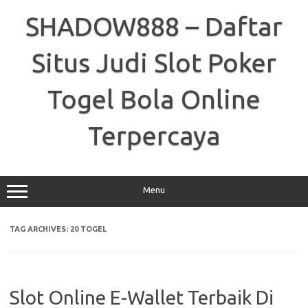
Skip
to
SHADOW888 – Daftar
content
Situs Judi Slot Poker
Togel Bola Online
Terpercaya
Menu
TAG ARCHIVES:
20 TOGEL
Slot Online E-Wallet Terbaik Di