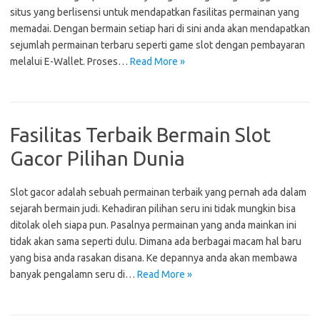
situs yang berlisensi untuk mendapatkan fasilitas permainan yang
memadai. Dengan bermain setiap hari di sini anda akan mendapatkan
sejumlah permainan terbaru seperti game slot dengan pembayaran
melalui E-Wallet. Proses…
Read More »
Fasilitas Terbaik Bermain Slot
Gacor Pilihan Dunia
Slot gacor adalah sebuah permainan terbaik yang pernah ada dalam
sejarah bermain judi. Kehadiran pilihan seru ini tidak mungkin bisa
ditolak oleh siapa pun. Pasalnya permainan yang anda mainkan ini
tidak akan sama seperti dulu. Dimana ada berbagai macam hal baru
yang bisa anda rasakan disana. Ke depannya anda akan membawa
banyak pengalamn seru di…
Read More »