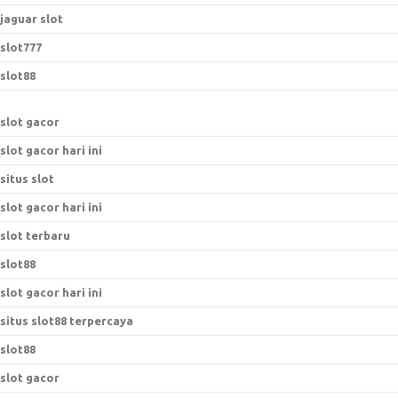
jaguar slot
slot777
slot88
slot gacor
slot gacor hari ini
situs slot
slot gacor hari ini
slot terbaru
slot88
slot gacor hari ini
situs slot88 terpercaya
slot88
slot gacor