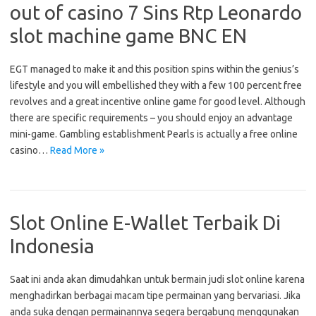
out of casino 7 Sins Rtp Leonardo
slot machine game BNC EN
EGT managed to make it and this position spins within the genius’s
lifestyle and you will embellished they with a few 100 percent free
revolves and a great incentive online game for good level. Although
there are specific requirements – you should enjoy an advantage
mini-game. Gambling establishment Pearls is actually a free online
casino…
Read More »
Slot Online E-Wallet Terbaik Di
Indonesia
Saat ini anda akan dimudahkan untuk bermain judi slot online karena
menghadirkan berbagai macam tipe permainan yang bervariasi. Jika
anda suka dengan permainannya segera bergabung menggunakan